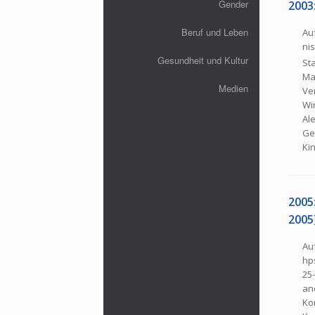
Gender
2003
Beruf und Leben
Au
nis
Gesundheit und Kultur
St
Ma
Medien
Ve
Win
Al
Ge
Ki
2005:
2005
Au
hp
25
and
Ko