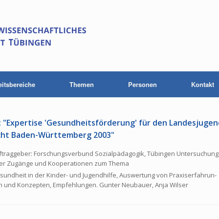
eitsbereiche
Themen
Personen
Kontakt
 "Expertise 'Ge­sund­heits­för­de­rung' für den Lan­des­ju­gen
icht Ba­den-Würt­tem­berg 2003"
ftraggeber
: For­schungs­ver­bund So­zi­al­päd­ago­gik, Tübingen Untersuchung
er Zugänge und Kooperationen zum Thema
sundheit in der Kinder- und Jugendhilfe, Auswertung von Pra­xis­er­fah­run­
n und Konzepten, Empfehlungen. Gunter Neubauer, Anja Wilser