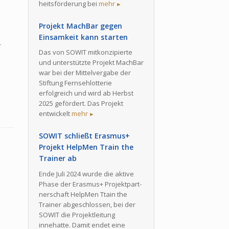
heits­för­de­rung bei
mehr
►
Projekt MachBar gegen
Einsamkeit kann starten
r
Das von SOWIT mit­kon­zi­pier­te
und unterstützte Projekt MachBar
war bei der Mittelvergabe der
Stiftung Fern­seh­lot­te­rie
:
erfolgreich und wird ab Herbst
2025 gefördert. Das Projekt
entwickelt
mehr
►
SOWIT schließt Erasmus+
Projekt HelpMen Train the
Trainer ab
Ende Juli 2024 wurde die aktive
Phase der Erasmus+ Pro­jekt­part­
ner­schaft HelpMen Ttain the
Trainer abgeschlossen, bei der
SOWIT die Pro­jekt­lei­tung
innehatte. Damit endet eine