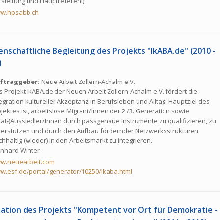
rsleitung und Hauptreferent)
w.hpsabb.ch
en­schaft­li­che Begleitung des Projekts "IkABA.​de" (2010 -
)
ftraggeber:
Neue Arbeit Zol­lern-Ach­alm e.V.
 Projekt IkABA.​de der Neuen Arbeit Zol­lern-Ach­alm e.V. fördert die
tegration kultureller Akzeptanz in Berufsleben und Alltag. Hauptziel des
ojektes ist, arbeitslose Migrant/Innen der 2./3. Generation sowie
pät-)Aussiedler/Innen durch passgenaue Instrumente zu qualifizieren, zu
terstützen und durch den Aufbau fördernder Netz­werks­struk­tu­ren
hhaltig (wieder) in den Arbeitsmarkt zu integrieren.
inhard Winter
w.​neuearbeit.​com
.​esf.​de/​portal/​generator/​10250/​ikaba.​html
uation des Projekts "Kompetent vor Ort für Demokratie -