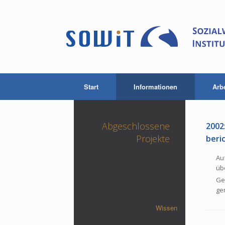
Start
Informationen
Arb
Abgeschlossene
2002:
Projekte
be­r
Au
üb
Ge
ge
Wissen