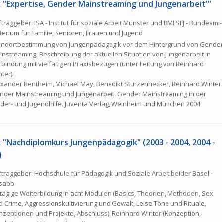
: "Expertise‚ Gender Mainstreaming und Jungenarbeit'"
ftraggeber:
ISA - Institut für soziale Arbeit Münster und BMFSFJ - Bun­des­mi­
­te­ri­um für Familie, Senioren, Frauen und Jugend
and­ort­be­stim­mung von Jun­gen­päd­ago­gik vor dem Hintergrund von Gende
instreaming, Beschreibung der aktuellen Situation von Jungenarbeit in
rbindung mit vielfältigen Praxisbezügen (unter Leitung von Reinhard
ter).
exander Bentheim, Michael May, Benedikt Sturzenhecker, Reinhard Winter
nder Mainstreaming und Jungenarbeit. Gender Mainstreaming in der
nder- und Jugendhilfe. Juventa Verlag, Weinheim und München 2004
 "Nach­di­plom­kurs Jun­gen­päd­ago­gik" (2003 - 2004, 2004 -
)
ftraggeber:
Hochschule für Pädagogik und Soziale Arbeit beider Basel -
sabb
-tägige Weiterbildung in acht Modulen (Basics, Theorien, Methoden, Sex
 Crime, Ag­gres­si­ons­kul­ti­vie­rung und Gewalt, Leise Töne und Rituale,
nzeptionen und Projekte, Abschluss). Reinhard Winter (Konzeption,