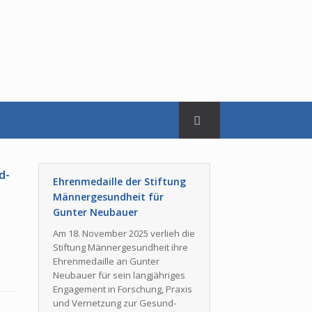
d­
Ehrenmedaille der Stiftung
Män­ner­ge­sund­heit für
Gunter Neubauer
Am 18. November 2025 verlieh die
Stiftung Män­ner­ge­sund­heit ihre
Ehrenmedaille an Gunter
Neubauer für sein langjähriges
Engagement in Forschung, Praxis
und Vernetzung zur Ge­sund­