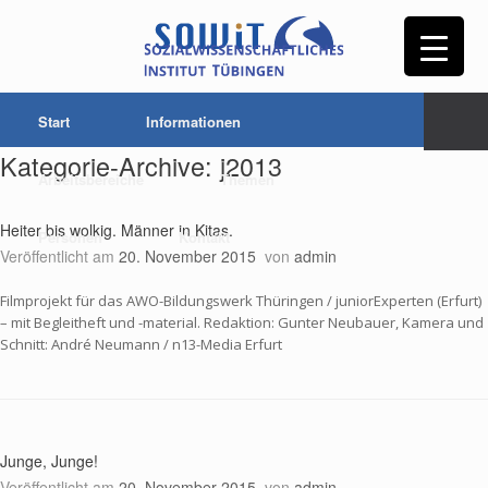
Start
Informationen
Kategorie-Archive:
j2013
Arbeitsbereiche
Themen
Heiter bis wolkig. Männer in Kitas.
Personen
Kontakt
Veröffentlicht am
20. November 2015
von
admin
Filmprojekt für das AWO-Bildungswerk Thüringen / juniorExperten (Erfurt)
– mit Begleitheft und -material. Redaktion: Gunter Neubauer, Kamera und
Schnitt: André Neumann / n13-Media Erfurt
Junge, Junge!
Veröffentlicht am
20. November 2015
von
admin