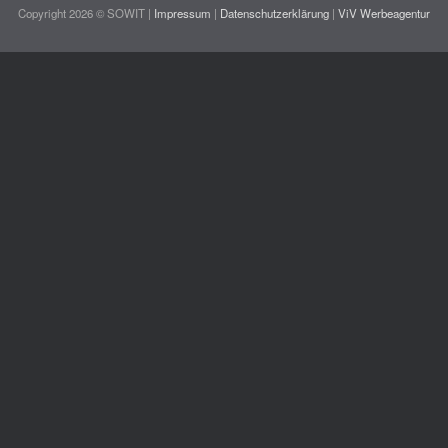
Copyright 2026 © SOWIT |
Impressum
|
Datenschutzerklärung
|
ViV Werbeagentur