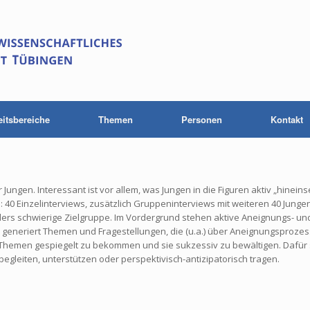
eitsbereiche
Themen
Personen
Kontakt
Jungen. Interessant ist vor allem, was Jungen in die Figuren aktiv „hineins
 40 Einzelinterviews, zusätzlich Gruppeninterviews mit weiteren 40 Jungen
rs schwierige Zielgruppe. Im Vordergrund stehen aktive Aneignungs- un
generiert Themen und Fragestellungen, die (u.a.) über Aneignungsprozes
Themen gespiegelt zu bekommen und sie sukzessiv zu bewältigen. Dafür 
egleiten, unterstützen oder perspektivisch-antizipatorisch tragen.