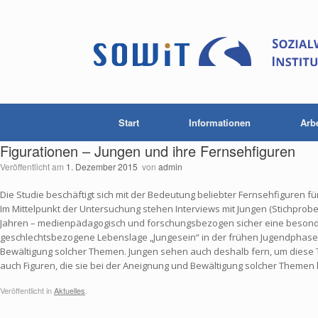
Start
Informationen
Arb
Figurationen – Jungen und ihre Fernsehfiguren
Veröffentlicht am
1. Dezember 2015
von
admin
Die Studie beschäftigt sich mit der Bedeutung beliebter Fernsehfiguren für 
Im Mittelpunkt der Untersuchung stehen Interviews mit Jungen (Stichprobe:
Jahren – medienpädagogisch und forschungsbezogen sicher eine besonde
geschlechtsbezogene Lebenslage „Jungesein“ in der frühen Jugendphase 
Bewältigung solcher Themen. Jungen sehen auch deshalb fern, um diese 
auch Figuren, die sie bei der Aneignung und Bewältigung solcher Themen b
Veröffentlicht in
Aktuelles
.