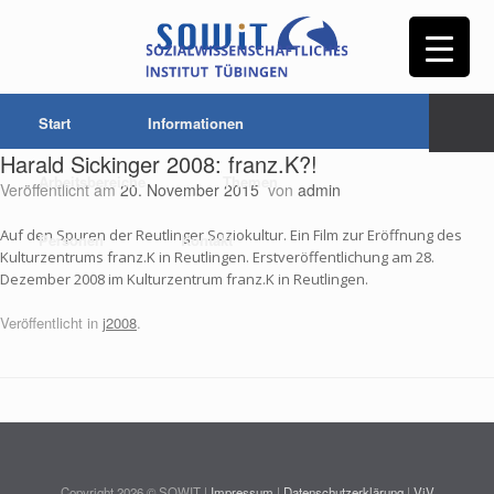
Start
Informationen
Harald Sickinger 2008: franz.K?!
Arbeitsbereiche
Themen
Veröffentlicht am
20. November 2015
von
admin
Auf den Spuren der Reutlinger Soziokultur. Ein Film zur Eröffnung des
Personen
Kontakt
Kulturzentrums franz.K in Reutlingen. Erstveröffentlichung am 28.
Dezember 2008 im Kulturzentrum franz.K in Reutlingen.
Veröffentlicht in
j2008
.
Copyright 2026 © SOWIT |
Impressum
|
Datenschutzerklärung
|
ViV