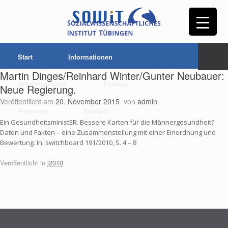
Start
Informationen
Martin Dinges/Reinhard Winter/Gunter Neubauer:
Arbeitsbereiche
Themen
Neue Regierung.
Veröffentlicht am
20. November 2015
von
admin
Personen
Kontakt
Ein GesundheitsministER. Bessere Karten für die Männergesundheit?
Daten und Fakten – eine Zusammenstellung mit einer Einordnung und
Bewertung. In: switchboard 191/2010, S. 4 – 8
Veröffentlicht in
j2010
.