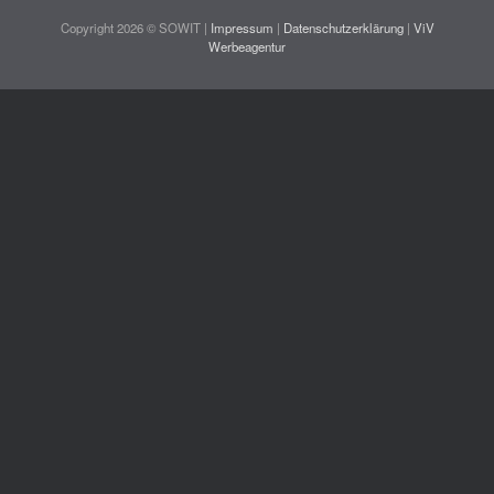
Copyright 2026 © SOWIT |
Impressum
|
Datenschutzerklärung
|
ViV
Werbeagentur