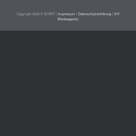
Copyright 2026 © SOWIT |
Impressum
|
Datenschutzerklärung
|
ViV
Werbeagentur