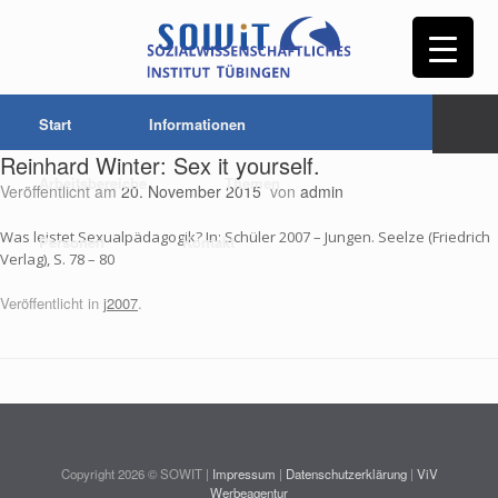
Start
Informationen
Reinhard Winter: Sex it yourself.
Arbeitsbereiche
Themen
Veröffentlicht am
20. November 2015
von
admin
Was leistet Sexualpädagogik? In: Schüler 2007 – Jungen. Seelze (Friedrich
Personen
Kontakt
Verlag), S. 78 – 80
Veröffentlicht in
j2007
.
Copyright 2026 © SOWIT |
Impressum
|
Datenschutzerklärung
|
ViV
Werbeagentur