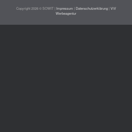
Copyright 2026 © SOWIT |
Impressum
|
Datenschutzerklärung
|
ViV
Werbeagentur