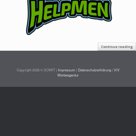
Continue reading
Copyright 2026 © SOWIT |
Impressum
|
Datenschutzerklärung
|
ViV
Werbeagentur