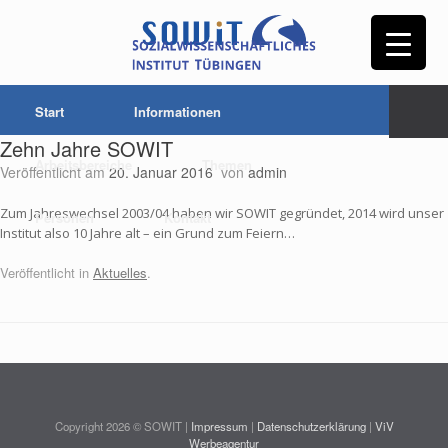
Start
Informationen
Zehn Jahre SOWIT
Arbeitsbereiche
Themen
Veröffentlicht am
20. Januar 2016
von
admin
Zum Jahreswechsel 2003/04 haben wir SOWIT gegründet, 2014 wird unser
Personen
Kontakt
Institut also 10 Jahre alt – ein Grund zum Feiern…
Veröffentlicht in
Aktuelles
.
Copyright 2026 © SOWIT |
Impressum
|
Datenschutzerklärung
|
ViV
Werbeagentur