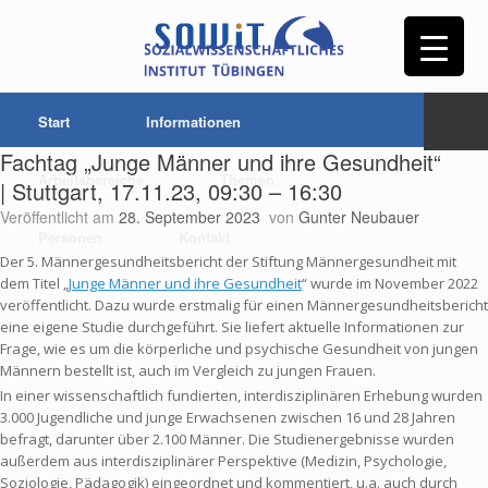
Start
Informationen
Fachtag „Junge Männer und ihre Gesundheit“
Arbeitsbereiche
Themen
| Stuttgart, 17.11.23, 09:30 – 16:30
Veröffentlicht am
28. September 2023
von
Gunter Neubauer
Personen
Kontakt
Der 5. Männergesundheitsbericht der Stiftung Männergesundheit mit
dem Titel „
Junge Männer und ihre Gesundheit
“ wurde im November 2022
veröffentlicht. Dazu wurde erstmalig für einen Männergesundheitsbericht
eine eigene Studie durchgeführt. Sie liefert aktuelle Informationen zur
Frage, wie es um die körperliche und psychische Gesundheit von jungen
Männern bestellt ist, auch im Vergleich zu jungen Frauen.
In einer wissenschaftlich fundierten, interdisziplinären Erhebung wurden
3.000 Jugendliche und junge Erwachsenen zwischen 16 und 28 Jahren
befragt, darunter über 2.100 Männer. Die Studienergebnisse wurden
außerdem aus interdisziplinärer Perspektive (Medizin, Psychologie,
Soziologie, Pädagogik) eingeordnet und kommentiert, u.a. auch durch