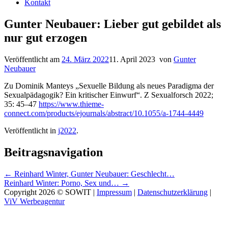
Kontakt
Gunter Neubauer: Lieber gut gebildet als
nur gut erzogen
Veröffentlicht am
24. März 2022
11. April 2023
von
Gunter
Neubauer
Zu Dominik Manteys „Sexuelle Bildung als neues Paradigma der
Sexualpädagogik? Ein kritischer Einwurf“. Z Sexualforsch 2022;
35: 45–47
https://www.thieme-
connect.com/products/ejournals/abstract/10.1055/a-1744-4449
Veröffentlicht in
j2022
.
Beitragsnavigation
←
Reinhard Winter, Gunter Neubauer: Geschlecht…
Reinhard Winter: Porno, Sex und…
→
Copyright 2026 © SOWIT |
Impressum
|
Datenschutzerklärung
|
ViV Werbeagentur