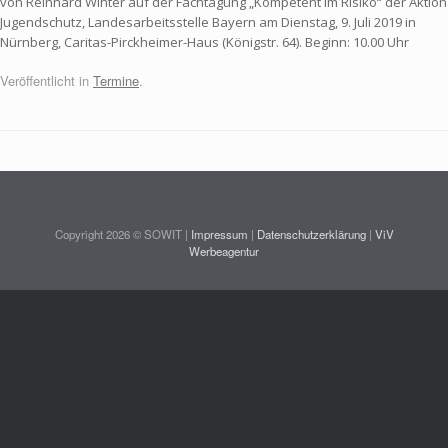
von Reinhard Winter auf der Fachtagung „Kompetent im Risiko“ der Aktion
Jugendschutz, Landesarbeitsstelle Bayern am Dienstag, 9. Juli 2019 in
Nürnberg, Caritas-Pirckheimer-Haus (Königstr. 64). Beginn: 10.00 Uhr
Veröffentlicht in
Termine
.
Copyright 2026 © SOWIT |
Impressum
|
Datenschutzerklärung
|
ViV
Werbeagentur