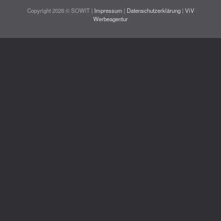
Copyright 2026 © SOWIT |
Impressum
|
Datenschutzerklärung
|
ViV
Werbeagentur