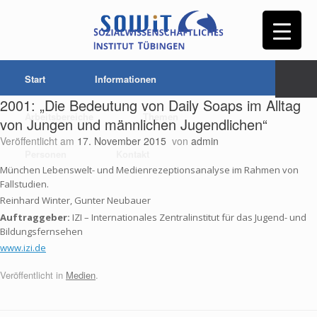
Start
Informationen
2001: „Die Bedeutung von Daily Soaps im Alltag
Arbeitsbereiche
Themen
von Jungen und männlichen Jugendlichen“
Veröffentlicht am
17. November 2015
von
admin
Personen
Kontakt
München Lebenswelt- und Medienrezeptionsanalyse im Rahmen von
Fallstudien.
Reinhard Winter, Gunter Neubauer
Auftraggeber
:
IZI – Internationales Zentralinstitut für das Jugend- und
Bildungsfernsehen
www.izi.de
Veröffentlicht in
Medien
.