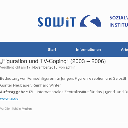
Start
Informationen
Arb
„Figuration und TV-Coping“ (2003 – 2006)
Veröffentlicht am
17. November 2015
von
admin
Bedeutung von Fernsehfiguren für Jungen, Figurenrezeption und Selbstth
Gunter Neubauer, Reinhard Winter
Auftraggeber
:
IZI – Internationales Zentralinstitut für das Jugend- un
www.izi.de
Veröffentlicht in
Medien
.