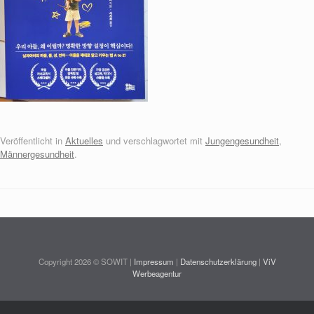
Veröffentlicht in
Aktuelles
und verschlagwortet mit
Jungengesundheit
,
Männergesundheit
.
Copyright 2026 © SOWIT |
Impressum
|
Datenschutzerklärung
|
ViV
Werbeagentur