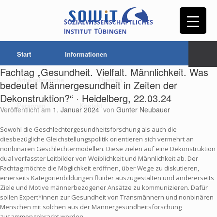
Start
Informationen
Fachtag „Gesundheit. Vielfalt. Männlichkeit. Was
Arbeitsbereiche
Themen
bedeutet Männergesundheit in Zeiten der
Dekonstruktion?“ · Heidelberg, 22.03.24
Personen
Kontakt
Veröffentlicht am
1. Januar 2024
von
Gunter Neubauer
Sowohl die Geschlechtergesundheitsforschung als auch die
diesbezügliche Gleichstellungspolitik orientieren sich vermehrt an
nonbinären Geschlechtermodellen. Diese zielen auf eine Dekonstruktion
dual verfasster Leitbilder von Weiblichkeit und Männlichkeit ab. Der
Fachtag möchte die Möglichkeit eröffnen, über Wege zu diskutieren,
einerseits Kategorienbildungen fluider auszugestalten und andererseits
Ziele und Motive männerbezogener Ansätze zu kommunizieren. Dafür
sollen Expert*innen zur Gesundheit von Transmännern und nonbinären
Menschen mit solchen aus der Männergesundheitsforschung
zusammengebracht werden.