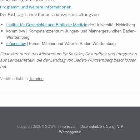
Programm und weitere Informationen
Der Fachtag ist eine Kooperationsveranstaltung von
Institut für Geschichte und Ethik der Medizin
der Universität Heidelberg
komm b-w | Kompetenzzentrum Jungen- und Männergesundheit Baden-
Württemberg
männer.bw
| Forum Männer und Väter in Baden-Württemberg
Finanziert durch das Ministerium für Soziales, Gesundheit und Integration
aus Landesmitteln, die der Landtag von Baden-Württemberg beschlossen
hat.
Veröffentlicht in
Termine
.
Copyright 2026 © SOWIT |
Impressum
|
Datenschutzerklärung
|
ViV
Werbeagentur